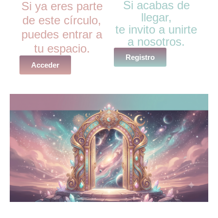
Si acabas de
Si ya eres parte
llegar,
de este círculo,
te invito a unirte
puedes entrar a
a nosotros.
tu espacio.
Registro
Acceder